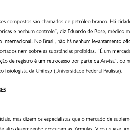
sses compostos são chamados de petróleo branco. Há cid
ábricas e nenhum controle”, diz Eduardo de Rose, médico
Internacional. No Brasil, não há nenhum levantamento ofic
ortados nem sobre as substâncias proibidas. “É um mercad
ção de registro é um retrocesso por parte da Anvisa”, opina
 fisiologista da Unifesp (Universidade Federal Paulista).
ES
ciais, mas dizem os especialistas que o mercado de suplem
 de alto desempenho procuram as fórmulas. Virou quase um