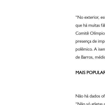
“No exterior, e
que há muitas f
Comitê Olímpico 
presença de imp
polêmico. A isen
de Barros, médico
MAIS POPULAR
Não há dados ofi
“Não só atletas