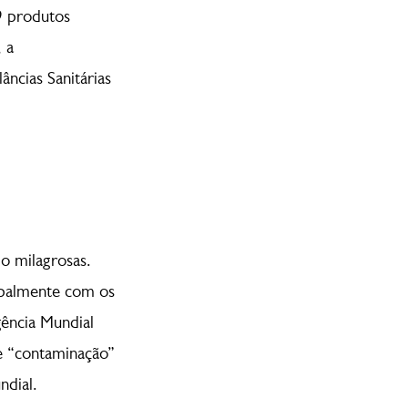
9 produtos
 a
âncias Sanitárias
mo milagrosas.
cipalmente com os
gência Mundial
e “contaminação”
dial.