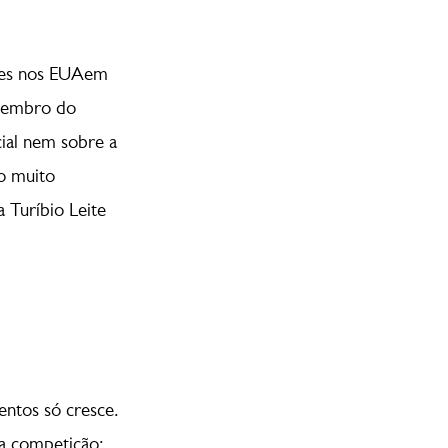
ades nos EUAem
 membro do
ial nem sobre a
o muito
 Turíbio Leite
entos só cresce.
a competição: