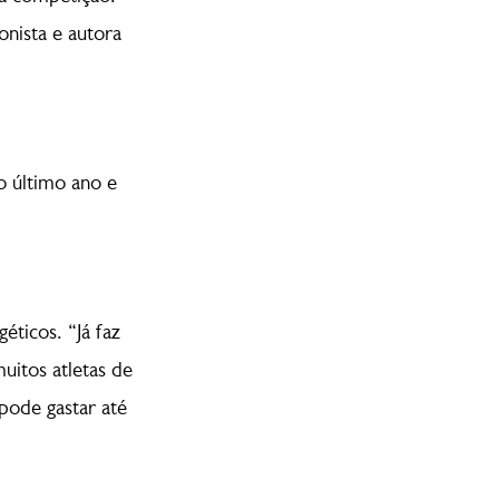
nista e autora
o último ano e
ticos. “Já faz
uitos atletas de
pode gastar até